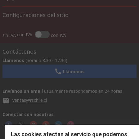
Configuraciones del sitio
con IVA
sin IVA
con IVA
Contáctenos
Llámenos
(horario 8.30 - 17.30)
Llámenos
Envíenos un email
usualmente respondemos en 24 horas
ventas@rschile.cl
Conectar con nosotros
Las cookies afectan al servicio que podemos