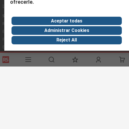
ofrecerle.
Links de ayuda
Servicios
Acerca de RS
Industria
Aceptar todas
Registrarse
Acerca de RS
Zona Industria
Administrar Cookies
Entrega
En el mundo
Fabricación
Pago
Grupo corporativo
Reject All
Exportar
ESG
Términos del sitio
Condiciones de venta
Política de
privacidad
Cookie Policy
©RS Group Ltd. 2020
RS Group Ltda.
Teléfonos
+56950121474 / +56999183167
ventas@rschile.cl
Ayuda
Este sitio web ha sido desarrollado por Catalogue solutions Ltd
bajo licencia por RS Group Ltd