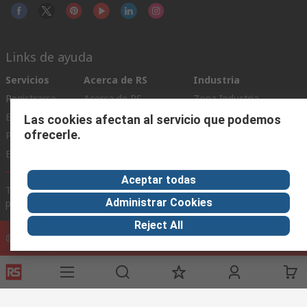
Links de ayuda
Servicios
Acerca de RS
Industria
Registrarse
Acerca de RS
Zona Industria
Entrega
En el mundo
Fabricación
Las cookies afectan al servicio que podemos
ofrecerle.
Pago
Grupo corporativo
Exportar
ESG
Aceptar todas
Términos del sitio
Condiciones de venta
Política de
Administrar Cookies
privacidad
Cookie Policy
Reject All
©RS Group Ltd. 2020
RS Group Ltda.
Teléfonos
+56950121474 / +56999183167
ventas@rschile.cl
Ayuda