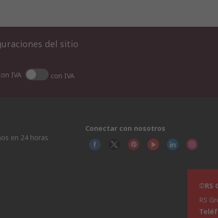
uraciones del sitio
con IVA
con IVA
Conectar con nosotros
os en 24 horas
©RS G
RS Gr
Telé