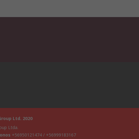
roup Ltd. 2020
oup Ltda.
fonos
+56950121474 / +56999183167