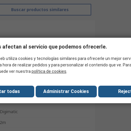
Buscar productos similares
 afectan al servicio que podemos ofrecerle.
eb utiliza cookies y tecnologías similares para ofrecerle un mejor serv
a hora de realizar pedidos y para personalizar el contenido que ve. Pa
uede ver nuestra
política de cookies
.
Mitutoyo
tar todas
Administrar Cookies
Reject
Cable contador lineal
Digimatic
2m