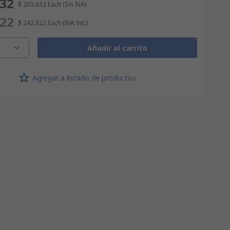
632
$ 203.632
Each
(Sin IVA)
322
$ 242.322
Each
(IVA Inc.)
Añadir al carrito
Agregar a listado de productos