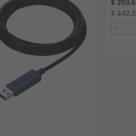
$ 203.
$ 242.
1