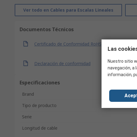
Ver todo en Cables para Escalas Lineales
Documentos Técnicos
Certificado de Conformidad RoHS
Las cookies
Nuestro sitio w
Declaración de conformidad
navegación, a l
información, p
Especificaciones
Brand
Acep
Tipo de producto
Serie
Longitud de cable