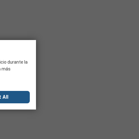
icio durante la
ra más
 All