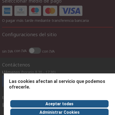
Seleccionar medio de pago
O pagar más tarde mediante transferencia bancaria
Configuraciones del sitio
con IVA
sin IVA
con IVA
Contáctenos
Llámenos
(horario 8.30 - 17.30)
Las cookies afectan al servicio que podemos
Llámenos
ofrecerle.
Envíenos un email
usualmente respondemos en 24 horas
Aceptar todas
ventas@rschile.cl
Administrar Cookies