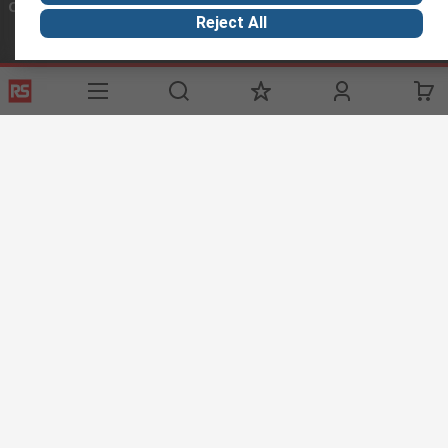
Conectar con nosotros
Reject All
Links de ayuda
Servicios
Acerca de RS
Industria
Registrarse
Acerca de RS
Zona Industria
Entrega
En el mundo
Fabricación
Pago
Grupo corporativo
Exportar
ESG
Términos del sitio
Condiciones de venta
Política de
privacidad
Cookie Policy
©RS Group Ltd. 2020
RS Group Ltda.
Teléfonos
+56950121474 / +56999183167
ventas@rschile.cl