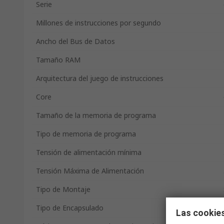
Serie
Millones de instrucciones por segundo
Ancho del Bus de Datos
Tamaño RAM
Arquitectura del juego de instrucciones
Core
Tamaño de la memoria de programa
Tipo de memoria de programa
Tensión de alimentación mínima
Tensión Máxima de Alimentación
Tipo de Montaje
Tipo de Encapsulado
Las cookies