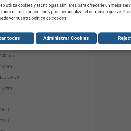
40°C
eb utiliza cookies y tecnologías similares para ofrecerle un mejor serv
a hora de realizar pedidos y para personalizar el contenido que ve. Pa
2
uede ver nuestra
política de cookies
.
8
100
tar todas
Administrar Cookies
Reject
85°C
1.05mm
12mm
IEC 60730
12mm
1
16bit
12bit