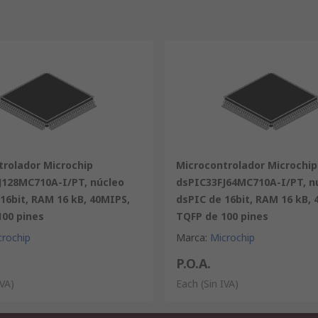
trolador Microchip
Microcontrolador Microchip
J128MC710A-I/PT, núcleo
dsPIC33FJ64MC710A-I/PT, n
16bit, RAM 16 kB, 40MIPS,
dsPIC de 16bit, RAM 16 kB, 
100 pines
TQFP de 100 pines
crochip
Marca
:
Microchip
P.O.A.
IVA)
Each
(Sin IVA)