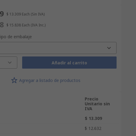
09
$ 13.309
Each
(Sin IVA)
38
$ 15.838
Each
(IVA Inc.)
tipo de embalaje
Añadir al carrito
Agregar a listado de productos
Precio
Unitario sin
IVA
$ 13.309
$ 12.632