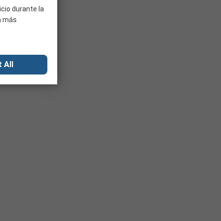
icio durante la
ra más
 All