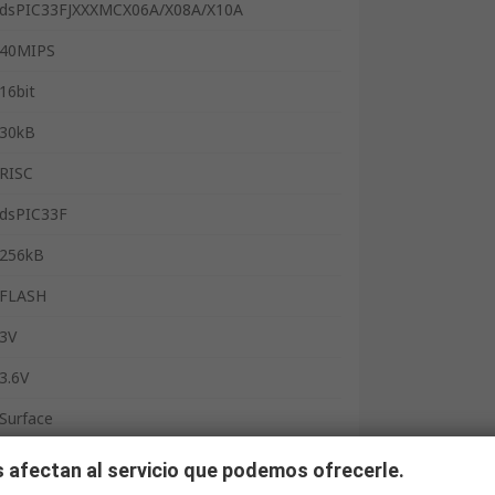
dsPIC33FJXXXMCX06A/X08A/X10A
40MIPS
16bit
30kB
RISC
dsPIC33F
256kB
FLASH
3V
3.6V
Surface
TQFP
 afectan al servicio que podemos ofrecerle.