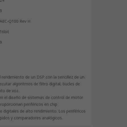
24
9
AEC-Q100 Rev H
16bit
9
l rendimiento de un DSP con la sencillez de un
tar algoritmos de filtro digital, bucles de
nto de voz.
n el diseño de sistemas de control de motor
oporcionan periféricos en chip
digitales de alto rendimiento. Los periféricos
ápidos y comparadores analógicos.