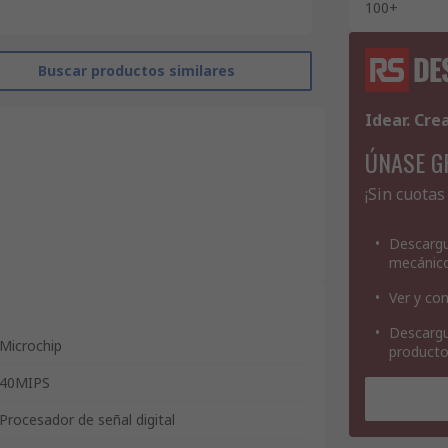
100+
Buscar productos similares
Idear. Cre
ÚNASE G
¡Sin cuotas
Descargu
mecánic
Ver y con
Descargu
Microchip
product
40MIPS
Procesador de señal digital