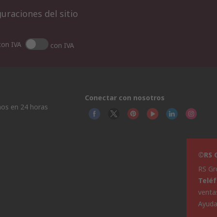
uraciones del sitio
con IVA
con IVA
Conectar con nosotros
os en 24 horas
©RS G
RS Gr
Telé
venta
Ayud