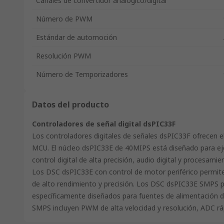
Canales de convertidor analógico/digital
Número de PWM
Estándar de automoción
Resolución PWM
Número de Temporizadores
Datos del producto
Controladores de señal digital dsPIC33F
Los controladores digitales de señales dsPIC33F ofrecen e
MCU. El núcleo dsPIC33E de 40MIPS está diseñado para ejecu
control digital de alta precisión, audio digital y procesamie
Los DSC dsPIC33E con control de motor periférico permite
de alto rendimiento y precisión. Los DSC dsPIC33E SMPS pr
específicamente diseñados para fuentes de alimentación de 
SMPS incluyen PWM de alta velocidad y resolución, ADC r