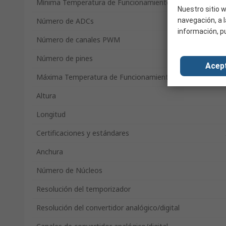
Mínima Temperatura de Funcionamiento
Nuestro sitio w
navegación, a l
Número de ADCs
información, p
Número de canales PWM
Número de pines
Acep
Máxima Temperatura de Funcionamiento
Altura
Longitud
Certificaciones y estándares
Anchura
Número de Núcleos
Resolución del temporizador
Resolución del convertidor analógico/digital