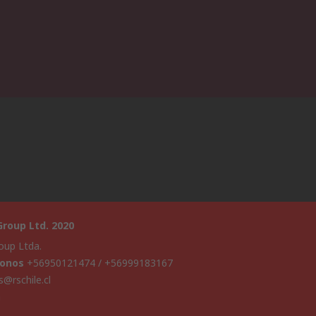
roup Ltd. 2020
oup Ltda.
fonos
+56950121474 / +56999183167
s@rschile.cl
a