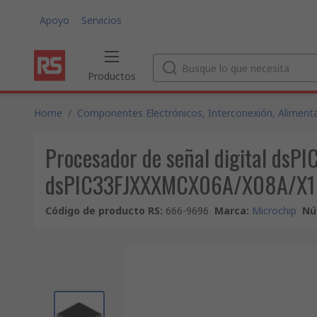
Apoyo
Servicios
Productos
Home
/
Componentes Electrónicos, Interconexión, Alimenta
Procesador de señal digital ds
dsPIC33FJXXXMCX06A/X08A/X10A
Código de producto RS
:
666-9696
Marca
:
Microchip
Nú