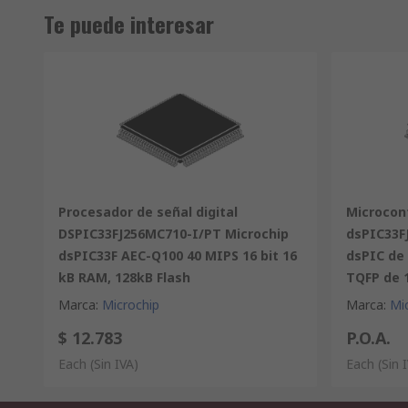
Te puede interesar
Procesador de señal digital
Microcon
DSPIC33FJ256MC710-I/PT Microchip
dsPIC33F
dsPIC33F AEC-Q100 40 MIPS 16 bit 16
dsPIC de 
kB RAM, 128kB Flash
TQFP de 
Marca
:
Microchip
Marca
:
Mi
$ 12.783
P.O.A.
Each
(Sin IVA)
Each
(Sin 