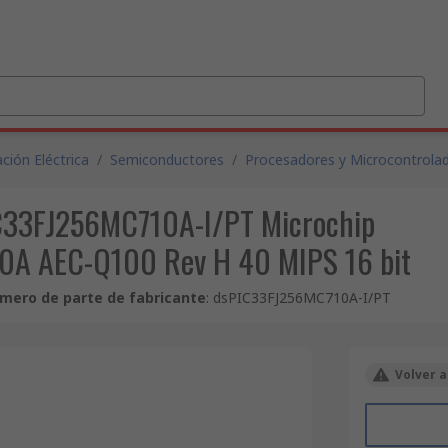
ción Eléctrica
/
Semiconductores
/
Procesadores y Microcontrola
PIC33FJ256MC710A-I/PT Microchip
 AEC-Q100 Rev H 40 MIPS 16 bit
mero de parte de fabricante
:
dsPIC33FJ256MC710A-I/PT
Volver a