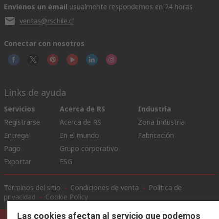
Envíenos un email
usualmente respondemos en 24 horas
ventas@rschile.cl
Conectar con nosotros
Links de ayuda
Servicios
Acerca de RS
Industria
Registrarse
Acerca de RS
Zona Industria
Entrega
En el mundo
Fabricación
Pago
Grupo corporativo
Exportar
ESG
Términos del sitio
Condiciones de venta
Política de
privacidad
Cookie Policy
Las cookies afectan al servicio que podemos