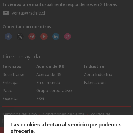
Envíenos un email
usualmente respondemos en 24 horas
ventas@rschile.cl
Conectar con nosotros
Links de ayuda
Servicios
Acerca de RS
Industria
Registrarse
Acerca de RS
Zona Industria
Entrega
En el mundo
Fabricación
Pago
Grupo corporativo
Exportar
ESG
Términos del sitio
Condiciones de venta
Política de
privacidad
Cookie Policy
Las cookies afectan al servicio que podemos
ofrecerle.