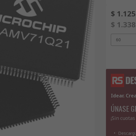
$ 1.125
$ 1.338
60
Idear. Cre
ÚNASE G
¡Sin cuotas
Descargu