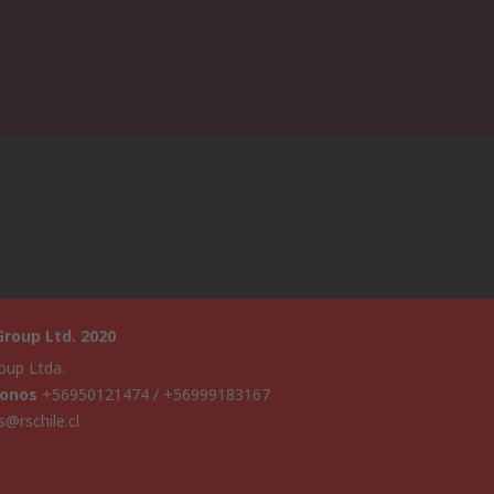
roup Ltd. 2020
oup Ltda.
fonos
+56950121474 / +56999183167
s@rschile.cl
a