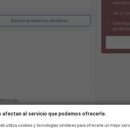
mecánic
Ver y con
Buscar productos similares
Descargu
product
Microchip
Microcontrolador ARM
 afectan al servicio que podemos ofrecerle.
SAM V71
eb utiliza cookies y tecnologías similares para ofrecerle un mejor serv