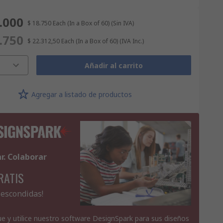
.000
$ 18.750
Each (In a Box of 60)
(Sin IVA)
.750
$ 22.312,50
Each (In a Box of 60)
(IVA Inc.)
Añadir al carrito
Agregar a listado de productos
ar. Colaborar
RATIS
 escondidas!
e y utilice nuestro software DesignSpark para sus diseños