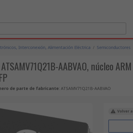
ónicos, Interconexión, Alimentación Eléctrica
/
Semiconductores
p ATSAMV71Q21B-AABVAO, núcleo ARM C
FP
ero de parte de fabricante
:
ATSAMV71Q21B-AABVAO
Volver a