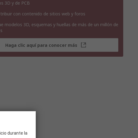
os 3D y de PCB
tribuir con contenido de sitios web y foros
e modelos 3D, esquemas y huellas de más de un millón de
os
Haga clic aquí para conocer más
icio durante la