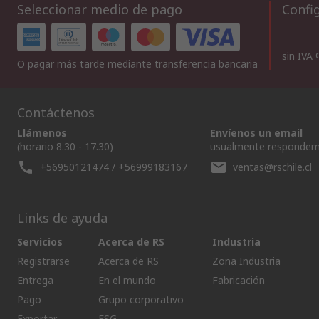
Seleccionar medio de pago
Config
sin IVA
O pagar más tarde mediante transferencia bancaria
Contáctenos
Llámenos
Envíenos un email
(horario 8.30 - 17.30)
usualmente respondem
+56950121474 / +56999183167
ventas@rschile.cl
Links de ayuda
Servicios
Acerca de RS
Industria
Registrarse
Acerca de RS
Zona Industria
Entrega
En el mundo
Fabricación
Pago
Grupo corporativo
Exportar
ESG