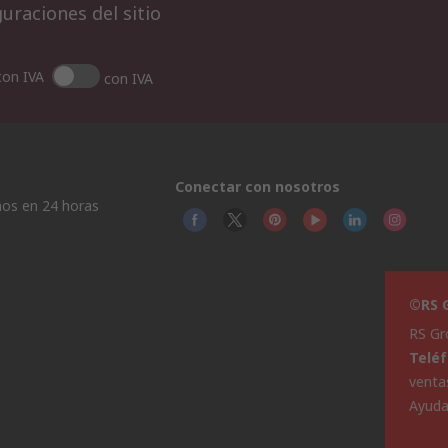
uraciones del sitio
con IVA
con IVA
Conectar con nosotros
os en 24 horas
©RS G
RS Gr
Telé
venta
Ayud