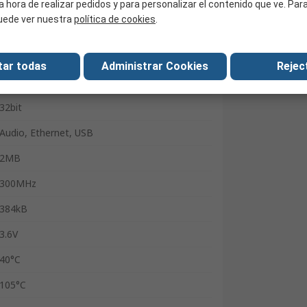
a hora de realizar pedidos y para personalizar el contenido que ve. Pa
LQFP
uede ver nuestra
política de cookies
.
Surface
144
tar todas
Administrar Cookies
Reject
ARM Cortex M7
32bit
Audio, Ethernet, USB
2MB
300MHz
384kB
3.6V
40°C
105°C