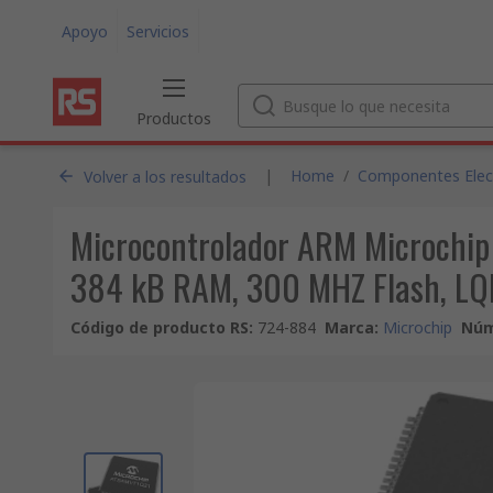
Apoyo
Servicios
Productos
|
Home
/
Componentes Electr
Volver a los resultados
Microcontrolador ARM Microchi
384 kB RAM, 300 MHZ Flash, LQ
Código de producto RS
:
724-884
Marca
:
Microchip
Núm