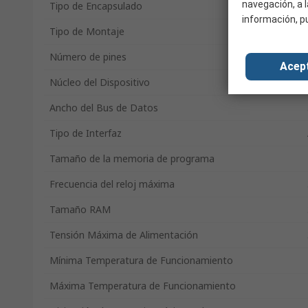
navegación, a l
Tipo de Encapsulado
información, p
Tipo de Montaje
Número de pines
Acep
Núcleo del Dispositivo
Ancho del Bus de Datos
Tipo de Interfaz
Tamaño de la memoria de programa
Frecuencia del reloj máxima
Tamaño RAM
Tensión Máxima de Alimentación
Mínima Temperatura de Funcionamiento
Máxima Temperatura de Funcionamiento