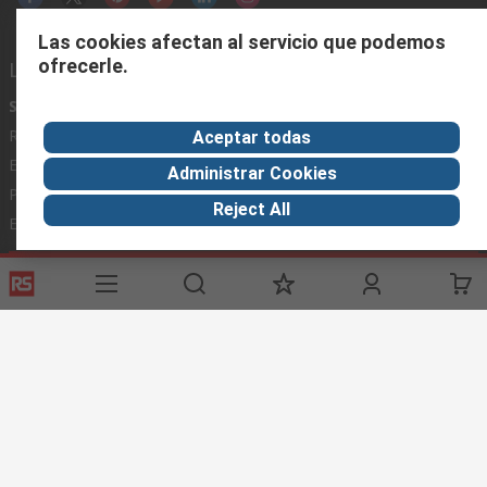
Las cookies afectan al servicio que podemos
ofrecerle.
Links de ayuda
Servicios
Acerca de RS
Industria
Registrarse
Acerca de RS
Zona Industria
Aceptar todas
Entrega
En el mundo
Fabricación
Administrar Cookies
Pago
Grupo corporativo
Reject All
Exportar
ESG
Términos del sitio
Condiciones de venta
Política de
privacidad
Cookie Policy
©RS Group Ltd. 2020
RS Group Ltda.
Teléfonos
+56950121474 / +56999183167
ventas@rschile.cl
Ayuda