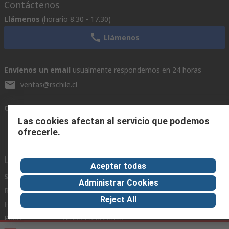
Contáctenos
Llámenos
(horario 8.30 - 17.30)
Llámenos
Envíenos un email
usualmente respondemos en 24 horas
ventas@rschile.cl
Conectar con nosotros
Las cookies afectan al servicio que podemos
ofrecerle.
Links de ayuda
Aceptar todas
Servicios
Acerca de RS
Industria
Administrar Cookies
Registrarse
Acerca de RS
Zona Industria
Reject All
Entrega
En el mundo
Fabricación
Pago
Grupo corporativo