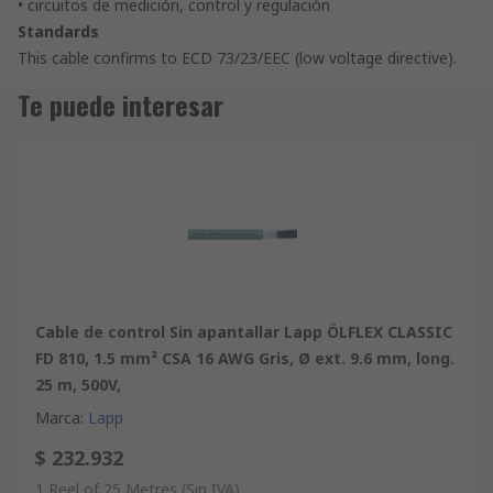
• circuitos de medición, control y regulación
Standards
This cable confirms to ECD 73/23/EEC (low voltage directive).
Te puede interesar
Cable de control Sin apantallar Lapp ÖLFLEX CLASSIC
FD 810, 1.5 mm² CSA 16 AWG Gris, Ø ext. 9.6 mm, long.
25 m, 500V,
Marca
:
Lapp
$ 232.932
1 Reel of 25 Metres
(Sin IVA)