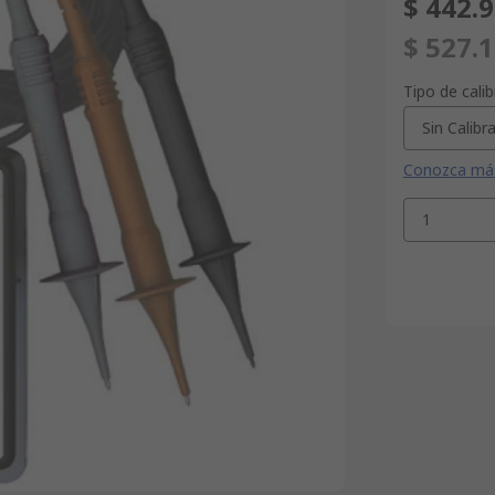
$ 442.
$ 527.
Tipo de cali
Sin Calibr
Conozca más 
1