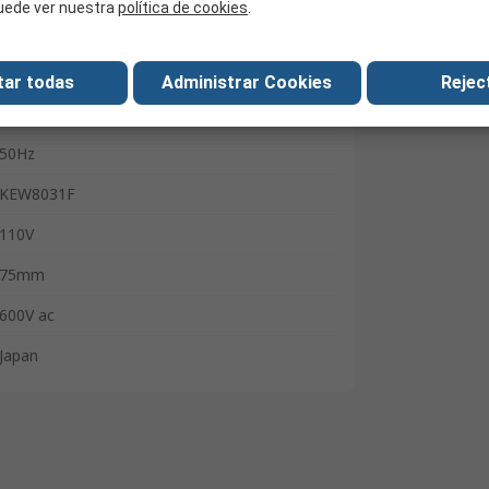
uede ver nuestra
política de cookies
.
106mm
DIN EN ISO 6789-2:2017
tar todas
Administrar Cookies
Reject
60Hz
50Hz
KEW8031F
110V
75mm
600V ac
Japan