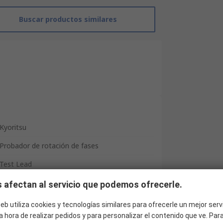
Buscar productos similares
Kyoritsu
Probador de rotación de fases
Test Lead
CAT III 600V
 afectan al servicio que podemos ofrecerle.
350g
eb utiliza cookies y tecnologías similares para ofrecerle un mejor serv
a hora de realizar pedidos y para personalizar el contenido que ve. Pa
40mm