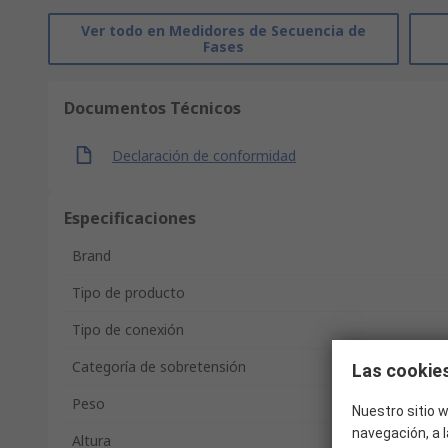
Ver todo en Medidores de Secuencia de
Fases
Documentos Técnicos
Declaración de conformidad
Especificaciones
Brand
Tipo de producto
Tipo de conexión
Categoría de sobretensión
Las cookies
Peso
Nuestro sitio w
navegación, a l
Altura