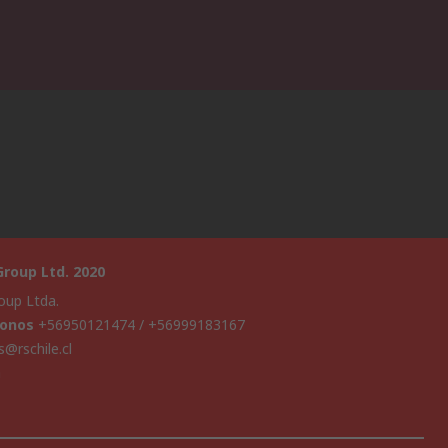
roup Ltd. 2020
oup Ltda.
fonos
+56950121474 / +56999183167
s@rschile.cl
a