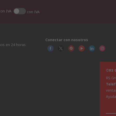
con IVA
con IVA
Conectar con nosotros
os en 24 horas
©RS G
RS Gr
Telé
venta
Ayud