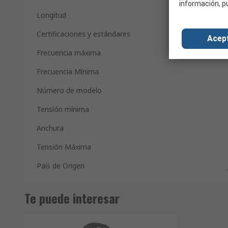
información, p
Longitud
Certificaciones y estándares
Acep
Frecuencia máxima
Frecuencia Mínima
Número de modelo
Tensión mínima
Anchura
Tensión Máxima
País de Origen
Te puede interesar