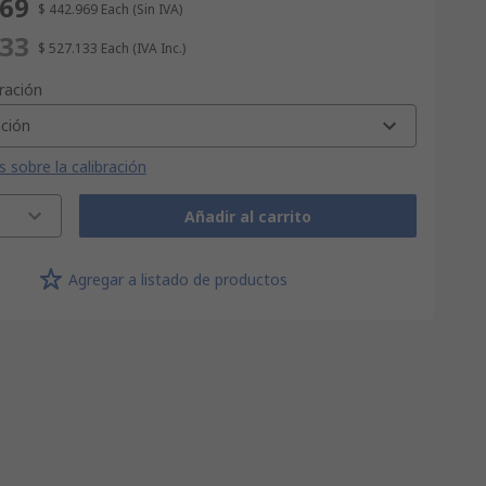
969
$ 442.969
Each
(Sin IVA)
133
$ 527.133
Each
(IVA Inc.)
bración
ación
sobre la calibración
Añadir al carrito
Agregar a listado de productos