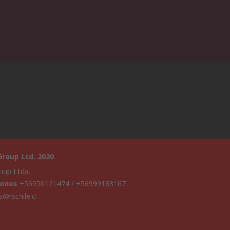
roup Ltd. 2020
oup Ltda.
fonos
+56950121474 / +56999183167
s@rschile.cl
a