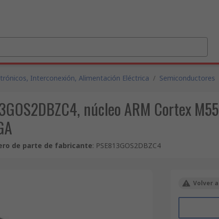
ónicos, Interconexión, Alimentación Eléctrica
/
Semiconductores
3GOS2DBZC4, núcleo ARM Cortex M55 de
GA
ro de parte de fabricante
:
PSE813GOS2DBZC4
Volver a