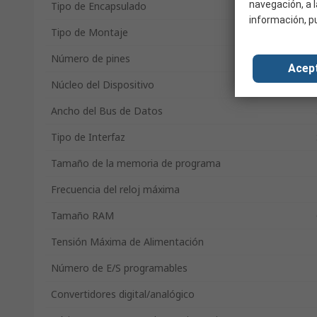
navegación, a l
Tipo de Encapsulado
información, p
Tipo de Montaje
Número de pines
Acep
Núcleo del Dispositivo
Ancho del Bus de Datos
Tipo de Interfaz
Tamaño de la memoria de programa
Frecuencia del reloj máxima
Tamaño RAM
Tensión Máxima de Alimentación
Número de E/S programables
Convertidores digital/analógico