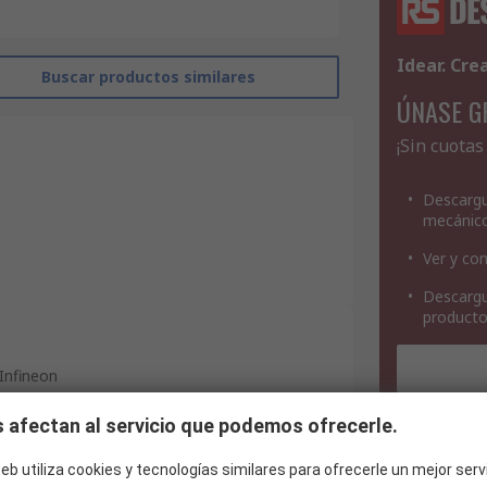
Idear. Cre
Buscar productos similares
ÚNASE G
¡Sin cuotas
Descargu
mecánic
Ver y con
Descargu
product
Infineon
Microcontroller
 afectan al servicio que podemos ofrecerle.
PSOC Edge E84
eb utiliza cookies y tecnologías similares para ofrecerle un mejor serv