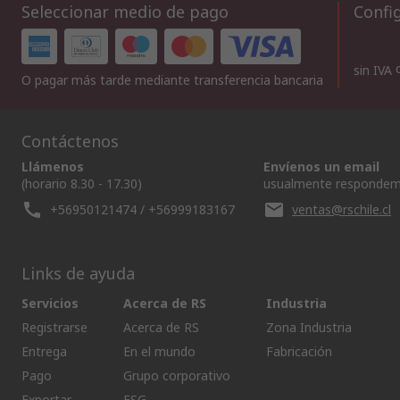
Seleccionar medio de pago
Config
sin IVA
O pagar más tarde mediante transferencia bancaria
Contáctenos
Llámenos
Envíenos un email
(horario 8.30 - 17.30)
usualmente respondem
+56950121474 / +56999183167
ventas@rschile.cl
Links de ayuda
Servicios
Acerca de RS
Industria
Registrarse
Acerca de RS
Zona Industria
Entrega
En el mundo
Fabricación
Pago
Grupo corporativo
Exportar
ESG