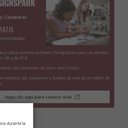
ar. Colaborar
RATIS
 escondidas!
e y utilice nuestro software DesignSpark para sus diseños
os 3D y de PCB
tribuir con contenido de sitios web y foros
e modelos 3D, esquemas y huellas de más de un millón de
os
Haga clic aquí para conocer más
icio durante la