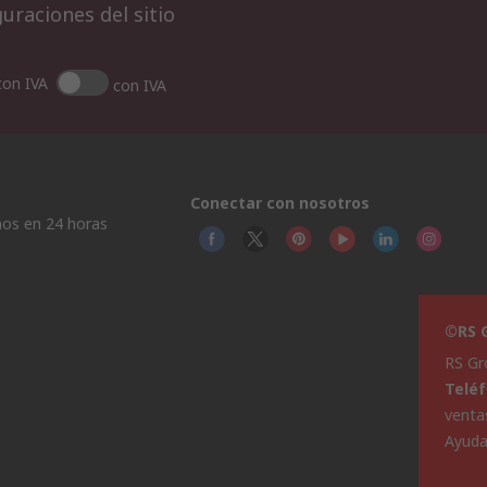
uraciones del sitio
con IVA
con IVA
Conectar con nosotros
os en 24 horas
©RS G
RS Gr
Telé
venta
Ayud