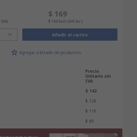
$ 169
n IVA)
$ 169
Each
(IVA Inc.)
Añadir al carrito
Agregar a listado de productos
Precio
Unitario sin
IVA
$ 142
$ 126
$ 110
$ 95