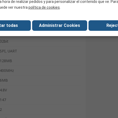
a hora de realizar pedidos y para personalizar el contenido que ve. Pa
VFBGA
uede ver nuestra
política de cookies
.
Surface
220
tar todas
Administrar Cookies
Reject
ARM Cortex M55 de 32 bits
32bit
SPI, UART
128MB
400MHz
6MB
4.8V
147
2