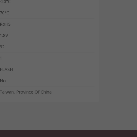
-20°C
70°C
RoHS
1.8V
32
1
FLASH
No
Taiwan, Province Of China