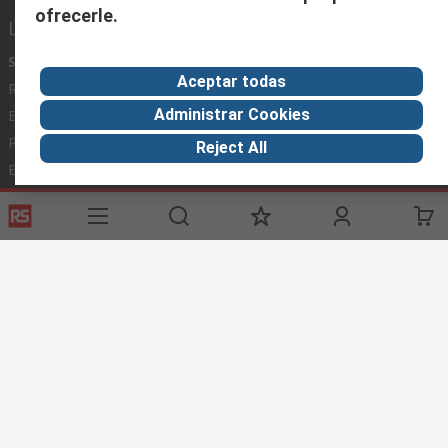
ofrecerle.
Links de ayuda
Servicios
Acerca de RS
Industria
Aceptar todas
Registrarse
Acerca de RS
Zona Industria
Administrar Cookies
Entrega
En el mundo
Fabricación
Pago
Grupo corporativo
Reject All
Exportar
ESG
Términos del sitio
Condiciones de venta
Política de
privacidad
Cookie Policy
©RS Group Ltd. 2020
RS Group Ltda.
Teléfonos
+56950121474 / +56999183167
ventas@rschile.cl
Ayuda
Este sitio web ha sido desarrollado por Catalogue solutions Ltd
bajo licencia por RS Group Ltd