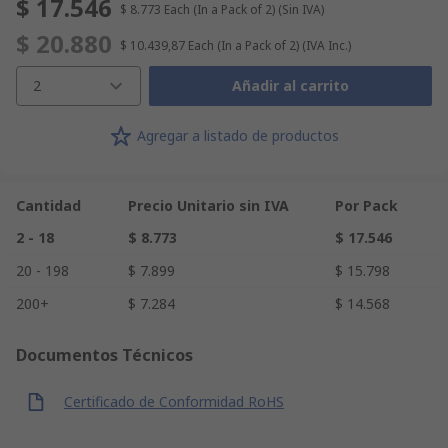
$ 17.546
$ 8.773
Each (In a Pack of 2)
(Sin IVA)
$ 20.880
$ 10.439,87
Each (In a Pack of 2)
(IVA Inc.)
2
Añadir al carrito
Agregar a listado de productos
Cantidad
Precio Unitario sin IVA
Por Pack
2 - 18
$ 8.773
$ 17.546
20 - 198
$ 7.899
$ 15.798
200+
$ 7.284
$ 14.568
Documentos Técnicos
Certificado de Conformidad RoHS