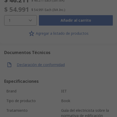
$ 46.211
Each
(Sin IVA)
$ 54.991
$ 54.991
Each
(IVA Inc.)
1
Añadir al carrito
Agregar a listado de productos
Documentos Técnicos
Declaración de conformidad
Especificaciones
Brand
IET
Tipo de producto
Book
Tratamiento
Guía del electricista sobre la
normativa de edificación