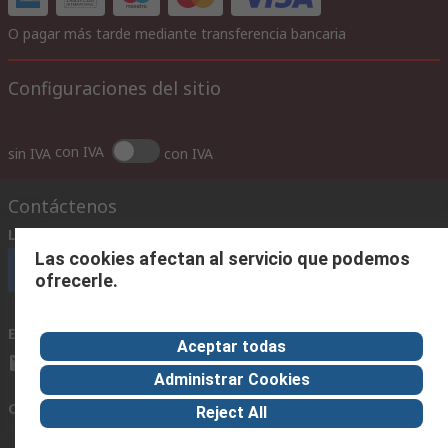
O pagar más tarde mediante transferencia bancaria
Configuraciones del sitio
con IVA
sin IVA
con IVA
Contáctenos
Llámenos
(horario 8.30 - 17.30)
Las cookies afectan al servicio que podemos
Llámenos
ofrecerle.
Envíenos un email
usualmente respondemos en 24 horas
Aceptar todas
ventas@rschile.cl
Administrar Cookies
Conectar con nosotros
Reject All