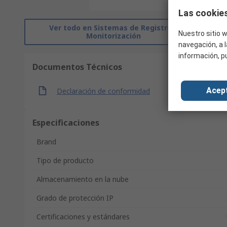
Las cookies
Ver todo en Sistemas de Registro y
Nuestro sitio w
Monitorización
navegación, a l
información, p
Documentos Técnicos
Acep
Declaración de conformidad
Especificaciones
Brand
Tipo de producto
Almacenamiento en la nube
Grado de protección IP
Certificaciones y estándares