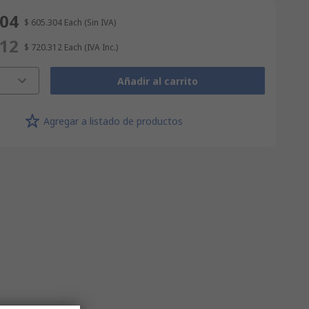
304
$ 605.304
Each
(Sin IVA)
312
$ 720.312
Each
(IVA Inc.)
Añadir al carrito
Agregar a listado de productos