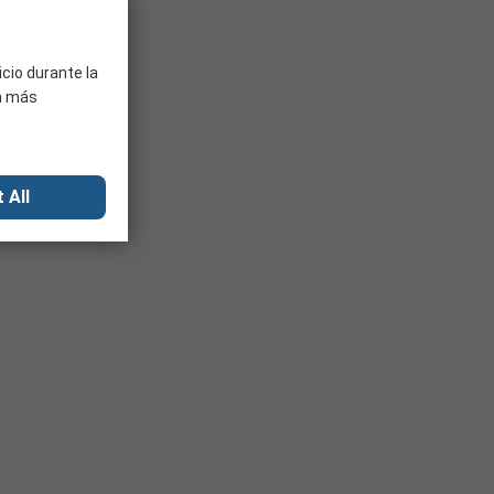
icio durante la
ra más
 All