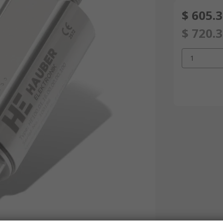
$ 605.
$ 720.
1