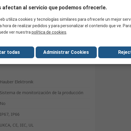
 afectan al servicio que podemos ofrecerle.
Buscar productos similares
eb utiliza cookies y tecnologías similares para ofrecerle un mejor serv
a hora de realizar pedidos y para personalizar el contenido que ve. Pa
uede ver nuestra
política de cookies
.
tar todas
Administrar Cookies
Reject
Hauber Elektronik
Sistema de monitorización de la producción
No
IP67, IP66
UKCA, CE, IEC, UL