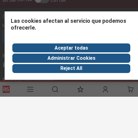
sin IVA
con IVA
Contáctenos
Las cookies afectan al servicio que podemos
Llámenos
(horario 8.30 - 17.30)
ofrecerle.
Llámenos
Aceptar todas
Envíenos un email
usualmente respondemos en 24 horas
Administrar Cookies
ventas@rschile.cl
Reject All
Conectar con nosotros
Links de ayuda
Servicios
Acerca de RS
Industria
Registrarse
Acerca de RS
Zona Industria
Entrega
En el mundo
Fabricación