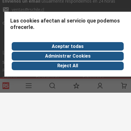
Envíenos un email
usualmente respondemos en 24 horas
ventas@rschile.cl
Las cookies afectan al servicio que podemos
Conectar con nosotros
ofrecerle.
Aceptar todas
Links de ayuda
Administrar Cookies
Servicios
Acerca de RS
Industria
Reject All
Registrarse
Acerca de RS
Zona Industria
Entrega
En el mundo
Fabricación
Pago
Grupo corporativo
Exportar
ESG
Términos del sitio
Condiciones de venta
Política de
privacidad
Cookie Policy
©RS Group Ltd. 2020