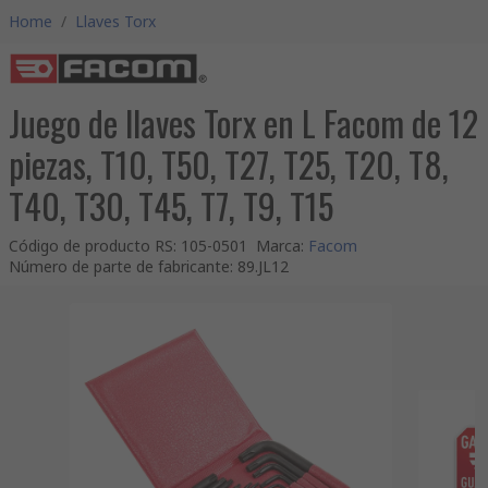
Home
/
Llaves Torx
Juego de llaves Torx en L Facom de 12
piezas, T10, T50, T27, T25, T20, T8,
T40, T30, T45, T7, T9, T15
Código de producto RS
:
105-0501
Marca
:
Facom
Número de parte de fabricante
:
89.JL12