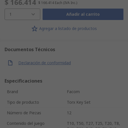
$ 166.414
$ 166.414
Each
(IVA Inc.)
1
Añadir al carrito
Agregar a listado de productos
Documentos Técnicos
Declaración de conformidad
Especificaciones
Brand
Facom
Tipo de producto
Torx Key Set
Número de Piezas
12
Contenido del juego
T10, T50, T27, T25, T20, T8,