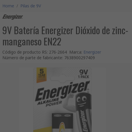
Home
/
Pilas de 9V
9V Batería Energizer Dióxido de zinc-
manganeso EN22
Código de producto RS
:
276-2664
Marca
:
Energizer
Número de parte de fabricante
:
7638900297409