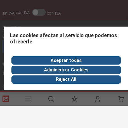
con IVA
sin IVA
con IVA
Contáctenos
Las cookies afectan al servicio que podemos
Llámenos
(horario 8.30 - 17.30)
ofrecerle.
Llámenos
Aceptar todas
Envíenos un email
usualmente respondemos en 24 horas
Administrar Cookies
ventas@rschile.cl
Reject All
Conectar con nosotros
Links de ayuda
Servicios
Acerca de RS
Industria