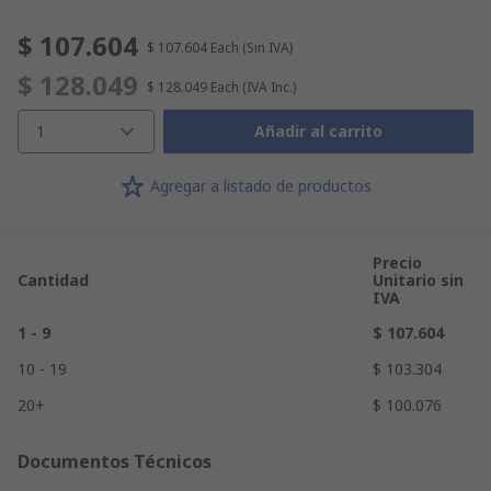
$ 107.604
$ 107.604
Each
(Sin IVA)
$ 128.049
$ 128.049
Each
(IVA Inc.)
1
Añadir al carrito
Agregar a listado de productos
Precio
Cantidad
Unitario sin
IVA
1 - 9
$ 107.604
10 - 19
$ 103.304
20+
$ 100.076
Documentos Técnicos