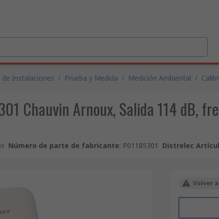
 de Instalaciones
/
Prueba y Medida
/
Medición Ambiental
/
Calib
01 Chauvin Arnoux, Salida 114 dB, frec
ux
Número de parte de fabricante
:
P01185301
Distrelec Artícu
Volver a