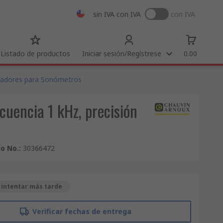
sin IVA
con IVA
con IVA
Listado de productos
Iniciar sesión/Regístrese
0.00
radores para Sonómetros
uencia 1 kHz, precisión
lo No.
:
30366472
 intentar más tarde
Verificar fechas de entrega