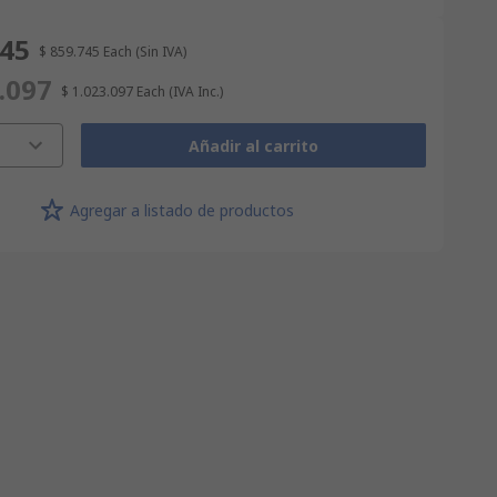
745
$ 859.745
Each
(Sin IVA)
.097
$ 1.023.097
Each
(IVA Inc.)
Añadir al carrito
Agregar a listado de productos