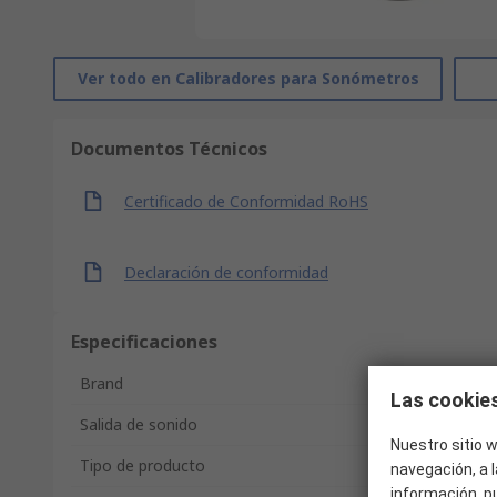
Ver todo en Calibradores para Sonómetros
Documentos Técnicos
Certificado de Conformidad RoHS
Declaración de conformidad
Especificaciones
Brand
Las cookies
Salida de sonido
Nuestro sitio w
Tipo de producto
navegación, a l
información, p