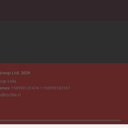
roup Ltd. 2020
oup Ltda.
fonos
+56950121474 / +56999183167
s@rschile.cl
a
sitio web ha sido desarrollado por Catalogue solutions Ltd bajo