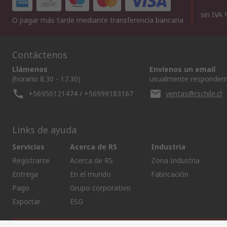
sin IVA
O pagar más tarde mediante transferencia bancaria
Contáctenos
Llámenos
Envíenos un email
(horario 8.30 - 17.30)
usualmente respondem
+56950121474 / +56999183167
ventas@rschile.cl
Links de ayuda
Servicios
Acerca de RS
Industria
Registrarse
Acerca de RS
Zona Industria
Entrega
En el mundo
Fabricación
Pago
Grupo corporativo
Exportar
ESG