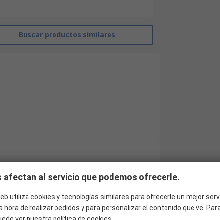
Buscar productos similares
Chauvin Arnoux
 afectan al servicio que podemos ofrecerle.
114dB
eb utiliza cookies y tecnologías similares para ofrecerle un mejor serv
Calibrador de sonómetro
a hora de realizar pedidos y para personalizar el contenido que ve. Pa
uede ver nuestra
política de cookies
.