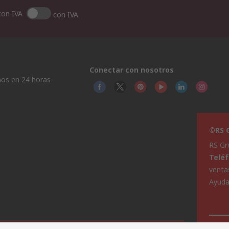
con IVA
con IVA
Conectar con nosotros
os en 24 horas
©RS G
RS Gr
Telé
venta
Ayud
Este 