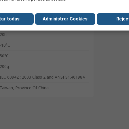
1kHz
±0.5 dB
tar todas
Administrar Cookies
Reject
1in
20h
-10°C
50°C
200g
IEC 60942 : 2003 Class 2 and ANSI S1.401984
Taiwan, Province Of China