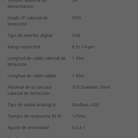
Tensión Máxima de
5V
Alimentación
Grado IP cabezal de
IP65
detección
Tipo de interfaz digital
USB
Rango espectral
8 to 14 μm
Longitud de cable cabezal de
1.45m
detección
Longitud de cable salida
1.45m
Material de la carcasa
316 Stainless Steel
cabezal de detección
Tipo de salida analógica
Modbus, USB
Tiempo de respuesta 90 %
125ms
Ajuste de emisividad
0.2 a 1