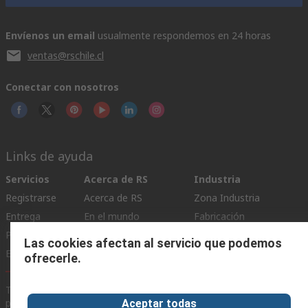
Envíenos un email
usualmente respondemos en 24 horas
ventas@rschile.cl
Conectar con nosotros
Links de ayuda
Servicios
Acerca de RS
Industria
Registrarse
Acerca de RS
Zona Industria
Entrega
En el mundo
Fabricación
Pago
Grupo corporativo
Las cookies afectan al servicio que podemos
Exportar
ESG
ofrecerle.
Términos del sitio
Condiciones de venta
Política de
privacidad
Cookie Policy
Aceptar todas