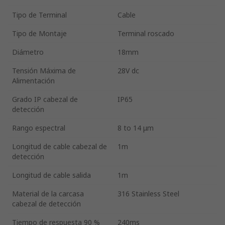
Tipo de Terminal
Cable
Tipo de Montaje
Terminal roscado
Diámetro
18mm
Tensión Máxima de
28V dc
Alimentación
Grado IP cabezal de
IP65
detección
Rango espectral
8 to 14 μm
Longitud de cable cabezal de
1m
detección
Longitud de cable salida
1m
Material de la carcasa
316 Stainless Steel
cabezal de detección
Tiempo de respuesta 90 %
240ms