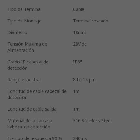
Tipo de Terminal
Cable
Tipo de Montaje
Terminal roscado
Diámetro
18mm
Tensión Máxima de
28V dc
Alimentación
Grado IP cabezal de
IP65
detección
Rango espectral
8 to 14 μm
Longitud de cable cabezal de
1m
detección
Longitud de cable salida
1m
Material de la carcasa
316 Stainless Steel
cabezal de detección
Tiempo de respuesta 90 %
240ms