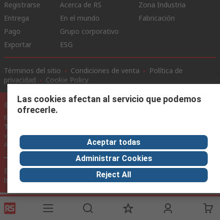
Registrarse
Acerca de RS
Zona Industria
Entrega
En el mundo
Fabricación
Pago
Grupo corporativo
Exportar
ESG
Términos del sitio
Condiciones de venta
Política de
privacidad
Cookie Policy
Las cookies afectan al servicio que podemos
©RS Group Ltd. 2020
ofrecerle.
RS Group Ltda.
Teléfonos
+56950121474 / +56999183167
ventas@rschile.cl
Aceptar todas
Ayuda
Administrar Cookies
Este sitio web ha sido desarrollado por Catalogue solutions Ltd
Reject All
bajo licencia por RS Group Ltd