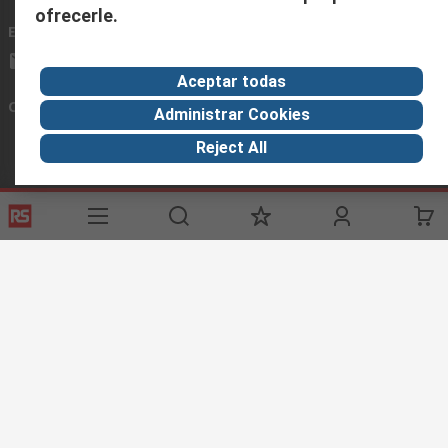
ofrecerle.
Envíenos un email
usualmente respondemos en 24 horas
ventas@rschile.cl
Aceptar todas
Conectar con nosotros
Administrar Cookies
Reject All
Links de ayuda
Servicios
Acerca de RS
Industria
Registrarse
Acerca de RS
Zona Industria
Entrega
En el mundo
Fabricación
Pago
Grupo corporativo
Exportar
ESG
Términos del sitio
Condiciones de venta
Política de
privacidad
Cookie Policy