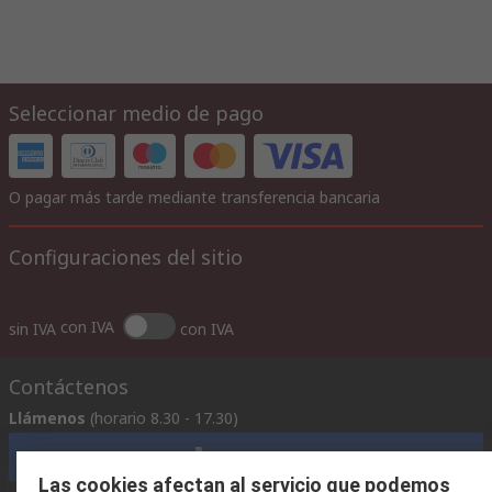
Seleccionar medio de pago
O pagar más tarde mediante transferencia bancaria
Configuraciones del sitio
con IVA
sin IVA
con IVA
Contáctenos
Llámenos
(horario 8.30 - 17.30)
Llámenos
Las cookies afectan al servicio que podemos