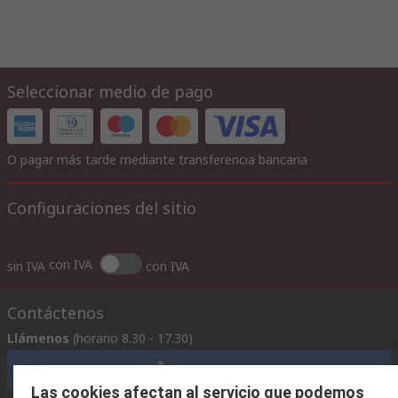
Seleccionar medio de pago
O pagar más tarde mediante transferencia bancaria
Configuraciones del sitio
con IVA
sin IVA
con IVA
Contáctenos
Llámenos
(horario 8.30 - 17.30)
Llámenos
Las cookies afectan al servicio que podemos