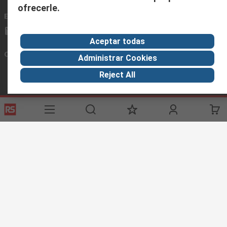
ofrecerle.
Envíenos un email
usualmente respondemos en 24 horas
ventas@rschile.cl
Aceptar todas
Conectar con nosotros
Administrar Cookies
Reject All
Links de ayuda
Servicios
Acerca de RS
Industria
Registrarse
Acerca de RS
Zona Industria
Entrega
En el mundo
Fabricación
Pago
Grupo corporativo
Exportar
ESG
Términos del sitio
Condiciones de venta
Política de
privacidad
Cookie Policy