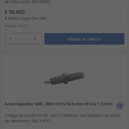
de fabricante
:
RBC0806S
$ 90.602
$ 90.602
Each
(Sin IVA)
Revisar stock
1
Añadir al carrito
Amortiguador SMC, RBC1411S 58.8 mm M14 x 1.5 mm
Código de producto RS
:
426-573
Marca
:
SMC
Número de parte
de fabricante
:
RBC1411S