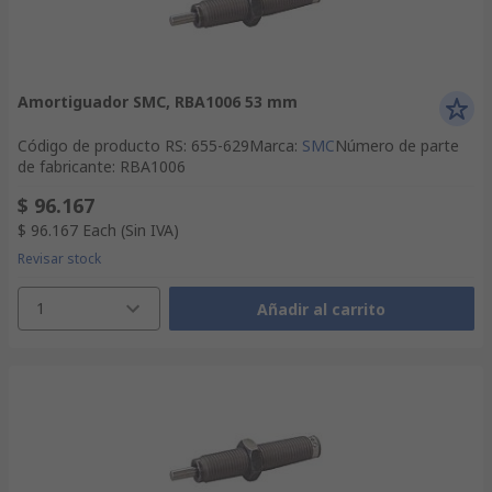
Amortiguador SMC, RBA1006 53 mm
Código de producto RS
:
655-629
Marca
:
SMC
Número de parte
de fabricante
:
RBA1006
$ 96.167
$ 96.167
Each
(Sin IVA)
Revisar stock
1
Añadir al carrito