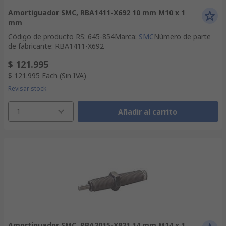
Amortiguador SMC, RBA1411-X692 10 mm M10 x 1
mm
Código de producto RS
:
645-854
Marca
:
SMC
Número de parte
de fabricante
:
RBA1411-X692
$ 121.995
$ 121.995
Each
(Sin IVA)
Revisar stock
1
Añadir al carrito
Amortiguador SMC, RBA2015-X821 14 mm M14 x 1