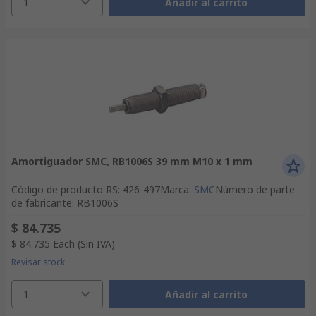
1
Añadir al carrito
Amortiguador SMC, RB1006S 39 mm M10 x 1 mm
Código de producto RS
:
426-497
Marca
:
SMC
Número de parte
de fabricante
:
RB1006S
$ 84.735
$ 84.735
Each
(Sin IVA)
Revisar stock
1
Añadir al carrito