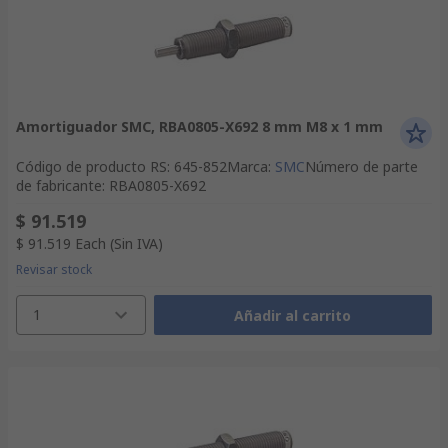
Amortiguador SMC, RBA0805-X692 8 mm M8 x 1 mm
Código de producto RS
:
645-852
Marca
:
SMC
Número de parte
de fabricante
:
RBA0805-X692
$ 91.519
$ 91.519
Each
(Sin IVA)
Revisar stock
1
Añadir al carrito