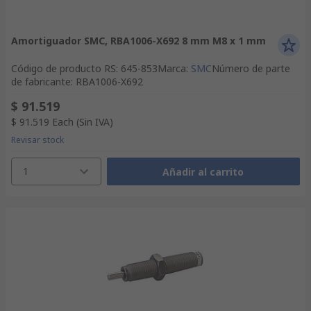
Amortiguador SMC, RBA1006-X692 8 mm M8 x 1 mm
Código de producto RS
:
645-853
Marca
:
SMC
Número de parte
de fabricante
:
RBA1006-X692
$ 91.519
$ 91.519
Each
(Sin IVA)
Revisar stock
1
Añadir al carrito