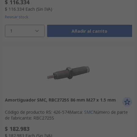
$ 116.334
$ 116.334
Each
(Sin IVA)
Revisar stock
1
Añadir al carrito
Amortiguador SMC, RBC2725S 86 mm M27 x 1.5 mm
Código de producto RS
:
426-574
Marca
:
SMC
Número de parte
de fabricante
:
RBC2725S
$ 182.983
$ 182.983
Each
(Sin IVA)