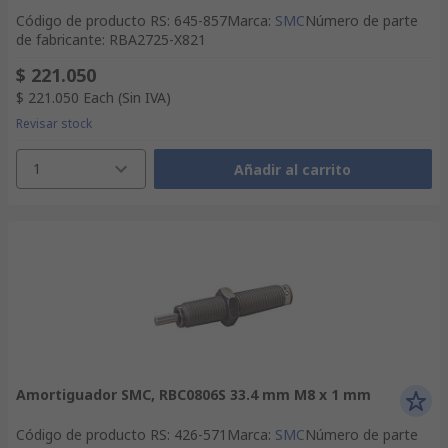
Código de producto RS
:
645-857
Marca
:
SMC
Número de parte
de fabricante
:
RBA2725-X821
$ 221.050
$ 221.050
Each
(Sin IVA)
Revisar stock
1
Añadir al carrito
Amortiguador SMC, RBC0806S 33.4 mm M8 x 1 mm
Código de producto RS
:
426-571
Marca
:
SMC
Número de parte