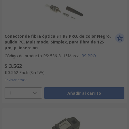
Conector de fibra óptica ST RS PRO, de color Negro,
pulido PC, Multimodo, Símplex, para fibra de 125
μm, p. inserción
Código de producto RS
:
536-8115
Marca
:
RS PRO
$ 3.562
$ 3.562
Each
(Sin IVA)
Revisar stock
1
Añadir al carrito