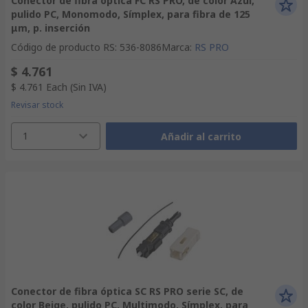
Conector de fibra óptica FC RS PRO, de color Azul,
pulido PC, Monomodo, Símplex, para fibra de 125
μm, p. inserción
Código de producto RS
:
536-8086
Marca
:
RS PRO
$ 4.761
$ 4.761
Each
(Sin IVA)
Revisar stock
1
Añadir al carrito
Conector de fibra óptica SC RS PRO serie SC, de
color Beige, pulido PC, Multimodo, Símplex, para