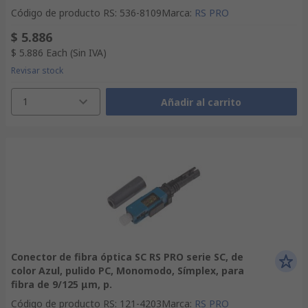
Código de producto RS
:
536-8109
Marca
:
RS PRO
$ 5.886
$ 5.886
Each
(Sin IVA)
Revisar stock
1
Añadir al carrito
Conector de fibra óptica SC RS PRO serie SC, de
color Azul, pulido PC, Monomodo, Símplex, para
fibra de 9/125 μm, p.
Código de producto RS
:
121-4203
Marca
:
RS PRO