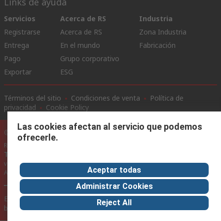
Links de ayuda
Servicios
Acerca de RS
Industria
Registrarse
Acerca de RS
Zona Industria
Entrega
En el mundo
Fabricación
Pago
Grupo corporativo
Exportar
ESG
Términos del sitio
Condiciones de venta
Política de
privacidad
Cookie Policy
Las cookies afectan al servicio que podemos
©RS Group Ltd. 2020
ofrecerle.
RS Group Ltda.
Teléfonos
+56950121474 / +56999183167
ventas@rschile.cl
Aceptar todas
Ayuda
Administrar Cookies
Este sitio web ha sido desarrollado por Catalogue solutions Ltd
Reject All
bajo licencia por RS Group Ltd