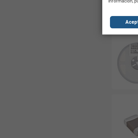
información, p
Acep