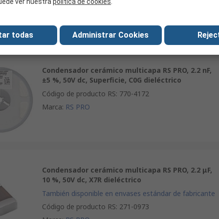
uede ver nuestra
política de cookies
.
Marca
:
RS PRO
tar todas
Administrar Cookies
Reject
Condensador cerámico multicapa RS PRO, 2.2 nF,
±5 %, 50V dc, Superficie, C0G dieléctrico
Código de producto RS
:
770-4172
Marca
:
RS PRO
Condensador cerámico multicapa RS PRO, 2.2 μF,
10 %, 50V dc, X7R dieléctrico
También disponible en envases estándar de fabricante
Código de producto RS
:
271-0973