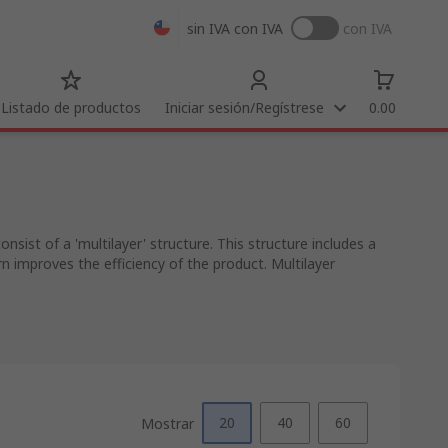
sin IVA
con IVA
con IVA
Listado de productos
Iniciar sesión/Regístrese
0.00
sist of a 'multilayer' structure. This structure includes a
rn improves the efficiency of the product. Multilayer
20
40
60
Mostrar