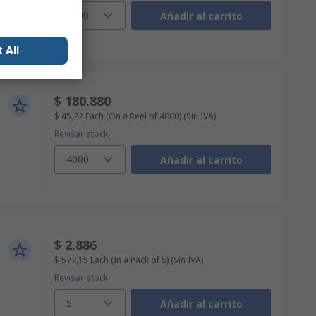
4000
Añadir al carrito
 All
$ 180.880
$ 45,22
Each (On a Reel of 4000)
(Sin IVA)
Revisar stock
4000
Añadir al carrito
$ 2.886
$ 577,15
Each (In a Pack of 5)
(Sin IVA)
Revisar stock
5
Añadir al carrito