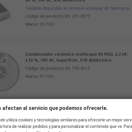
También disponible en envases estándar de fabricante
Código de producto RS
:
271-0977
Marca
:
RS PRO
Condensador cerámico multicapa RS PRO, 2.2 nF,
±10 %, 16V dc, Superficie, X7R dieléctrico
Código de producto RS
:
770-4112
Marca
:
RS PRO
 afectan al servicio que podemos ofrecerle.
Condensador cerámico multicapa RS PRO, 2.2 nF,
±10 %, 16V dc, Superficie, X7R dieléctrico
eb utiliza cookies y tecnologías similares para ofrecerle un mejor serv
a hora de realizar pedidos y para personalizar el contenido que ve. Pa
Código de producto RS
:
770-4213