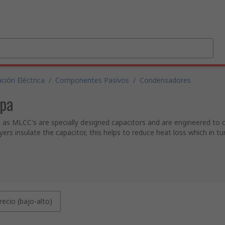
ción Eléctrica
/
Componentes Pasivos
/
Condensadores
apa
 as MLCC's are specially designed capacitors and are engineered to con
rs insulate the capacitor, this helps to reduce heat loss which in tu
recio (bajo-alto)