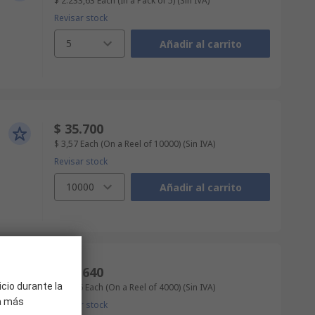
$ 2.233,63
Each (In a Pack of 5)
(Sin IVA)
Revisar stock
5
Añadir al carrito
$ 35.700
$ 3,57
Each (On a Reel of 10000)
(Sin IVA)
Revisar stock
10000
Añadir al carrito
$ 66.640
icio durante la
$ 16,66
Each (On a Reel of 4000)
(Sin IVA)
ra más
Revisar stock