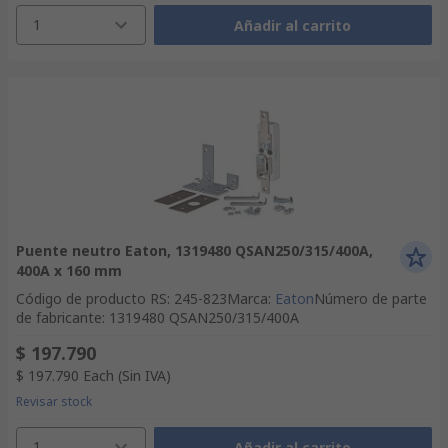
1
Añadir al carrito
Puente neutro Eaton, 1319480 QSAN250/315/400A,
400A x 160 mm
Código de producto RS
:
245-823
Marca
:
Eaton
Número de parte
de fabricante
:
1319480 QSAN250/315/400A
$ 197.790
$ 197.790
Each
(Sin IVA)
Revisar stock
1
Añadir al carrito