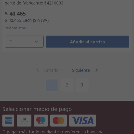
parte de fabricante
:
64210003
$ 40.465
$ 40.465
Each
(Sin IVA)
Revisar stock
1
Añadir al carrito
Anterior
Siguiente
1
2
3
Seleccionar medio de pago
O pagar más tarde mediante transferencia bancaria