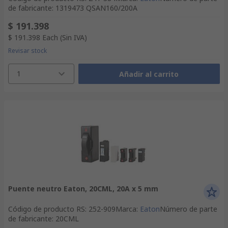
de fabricante
:
1319473 QSAN160/200A
$ 191.398
$ 191.398
Each
(Sin IVA)
Revisar stock
1
Añadir al carrito
Puente neutro Eaton, 20CML, 20A x 5 mm
Código de producto RS
:
252-909
Marca
:
Eaton
Número de parte
de fabricante
:
20CML