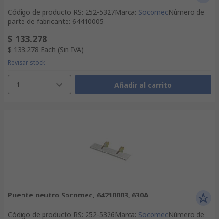
Código de producto RS
:
252-5327
Marca
:
Socomec
Número de
parte de fabricante
:
64410005
$ 133.278
$ 133.278
Each
(Sin IVA)
Revisar stock
1
Añadir al carrito
Puente neutro Socomec, 64210003, 630A
Código de producto RS
:
252-5326
Marca
:
Socomec
Número de