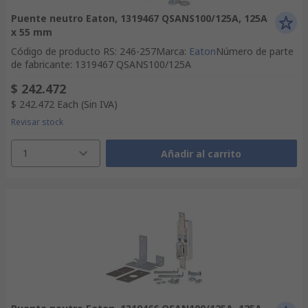
Puente neutro Eaton, 1319467 QSANS100/125A, 125A
x 55 mm
Código de producto RS
:
246-257
Marca
:
Eaton
Número de parte
de fabricante
:
1319467 QSANS100/125A
$ 242.472
$ 242.472
Each
(Sin IVA)
Revisar stock
1
Añadir al carrito