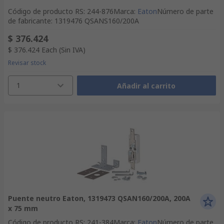
Código de producto RS
:
244-876
Marca
:
Eaton
Número de parte
de fabricante
:
1319476 QSANS160/200A
$ 376.424
$ 376.424
Each
(Sin IVA)
Revisar stock
1
Añadir al carrito
Puente neutro Eaton, 1319473 QSAN160/200A, 200A
x 75 mm
Código de producto RS
:
241-384
Marca
:
Eaton
Número de parte