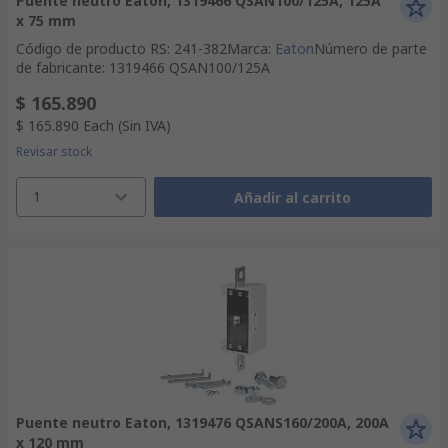
Puente neutro Eaton, 1319466 QSAN100/125A, 125A
x 75 mm
Código de producto RS
:
241-382
Marca
:
Eaton
Número de parte
de fabricante
:
1319466 QSAN100/125A
$ 165.890
$ 165.890
Each
(Sin IVA)
Revisar stock
1
Añadir al carrito
Puente neutro Eaton, 1319476 QSANS160/200A, 200A
x 120 mm