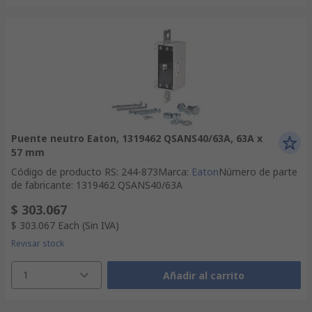
Puente neutro Eaton, 1319462 QSANS40/63A, 63A x
57 mm
Código de producto RS
:
244-873
Marca
:
Eaton
Número de parte
de fabricante
:
1319462 QSANS40/63A
$ 303.067
$ 303.067
Each
(Sin IVA)
Revisar stock
1
Añadir al carrito