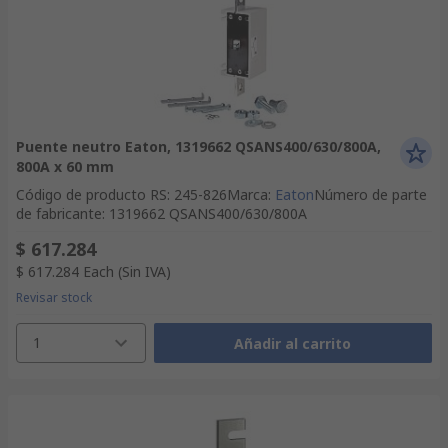
Puente neutro Eaton, 1319662 QSANS400/630/800A,
800A x 60 mm
Código de producto RS
:
245-826
Marca
:
Eaton
Número de parte
de fabricante
:
1319662 QSANS400/630/800A
$ 617.284
$ 617.284
Each
(Sin IVA)
Revisar stock
1
Añadir al carrito