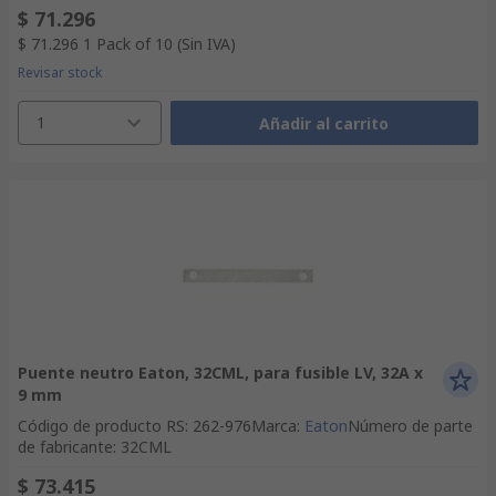
$ 71.296
$ 71.296
1 Pack of 10
(Sin IVA)
Revisar stock
1
Añadir al carrito
Puente neutro Eaton, 32CML, para fusible LV, 32A x
9 mm
Código de producto RS
:
262-976
Marca
:
Eaton
Número de parte
de fabricante
:
32CML
$ 73.415