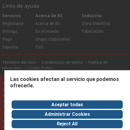
Links de ayuda
Servicios
Acerca de RS
Industria
Registrarse
Acerca de RS
Zona Industria
Entrega
En el mundo
Fabricación
Pago
Grupo corporativo
Exportar
ESG
Términos del sitio
Condiciones de venta
Política de
privacidad
Cookie Policy
Las cookies afectan al servicio que podemos
©RS Group Ltd. 2020
ofrecerle.
RS Group Ltda.
Teléfonos
+56950121474 / +56999183167
ventas@rschile.cl
Aceptar todas
Ayuda
Administrar Cookies
Este sitio web ha sido desarrollado por Catalogue solutions Ltd
Reject All
bajo licencia por RS Group Ltd