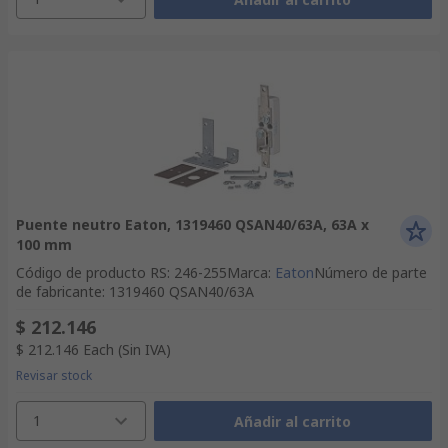
Puente neutro Eaton, 1319460 QSAN40/63A, 63A x
100 mm
Código de producto RS
:
246-255
Marca
:
Eaton
Número de parte
de fabricante
:
1319460 QSAN40/63A
$ 212.146
$ 212.146
Each
(Sin IVA)
Revisar stock
1
Añadir al carrito