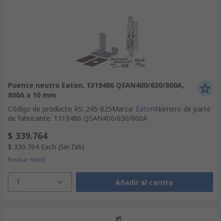
Puente neutro Eaton, 1319486 QSAN400/630/800A,
800A x 10 mm
Código de producto RS
:
245-825
Marca
:
Eaton
Número de parte
de fabricante
:
1319486 QSAN400/630/800A
$ 339.764
$ 339.764
Each
(Sin IVA)
Revisar stock
1
Añadir al carrito