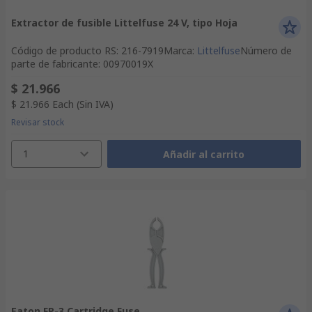
Extractor de fusible Littelfuse 24 V, tipo Hoja
Código de producto RS
:
216-7919
Marca
:
Littelfuse
Número de
parte de fabricante
:
00970019X
$ 21.966
$ 21.966
Each
(Sin IVA)
Revisar stock
1
Añadir al carrito
Eaton FP-3 Cartridge Fuse