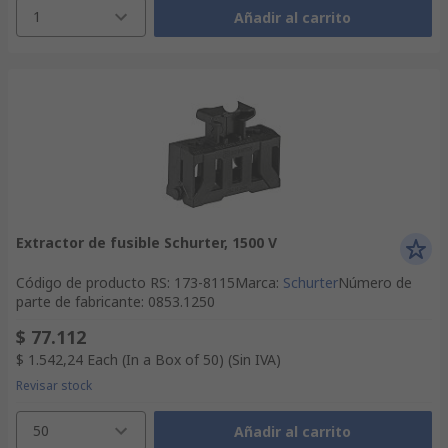
1
Añadir al carrito
Extractor de fusible Schurter, 1500 V
Código de producto RS
:
173-8115
Marca
:
Schurter
Número de
parte de fabricante
:
0853.1250
$ 77.112
$ 1.542,24
Each (In a Box of 50)
(Sin IVA)
Revisar stock
50
Añadir al carrito