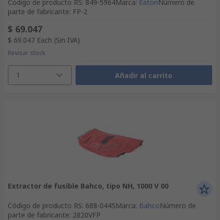
Código de producto RS
:
849-5964
Marca
:
Eaton
Número de
parte de fabricante
:
FP-2
$ 69.047
$ 69.047
Each
(Sin IVA)
Revisar stock
1
Añadir al carrito
Extractor de fusible Bahco, tipo NH, 1000 V 00
Código de producto RS
:
688-0445
Marca
:
Bahco
Número de
parte de fabricante
:
2820VFP