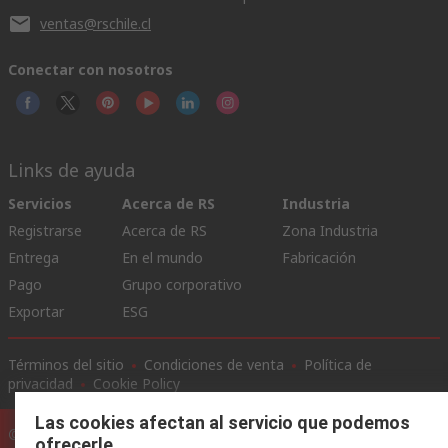
ventas@rschile.cl
Conectar con nosotros
Links de ayuda
Servicios
Acerca de RS
Industria
Registrarse
Acerca de RS
Zona Industria
Entrega
En el mundo
Fabricación
Pago
Grupo corporativo
Exportar
ESG
Términos del sitio
Condiciones de venta
Política de
privacidad
Cookie Policy
Las cookies afectan al servicio que podemos
©RS Group Ltd. 2020
ofrecerle.