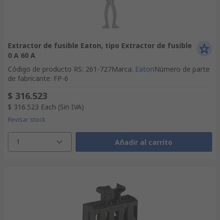
Extractor de fusible Eaton, tipo Extractor de fusible
0 A 60 A
Código de producto RS
:
261-727
Marca
:
Eaton
Número de parte
de fabricante
:
FP-6
$ 316.523
$ 316.523
Each
(Sin IVA)
Revisar stock
1
Añadir al carrito