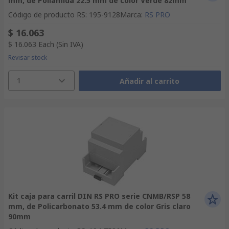
mm, de Poliamida 22.5 mm de color Verde 82mm
Código de producto RS
:
195-9128
Marca
:
RS PRO
$ 16.063
$ 16.063
Each
(Sin IVA)
Revisar stock
1
Añadir al carrito
Kit caja para carril DIN RS PRO serie CNMB/RSP 58
mm, de Policarbonato 53.4 mm de color Gris claro
90mm