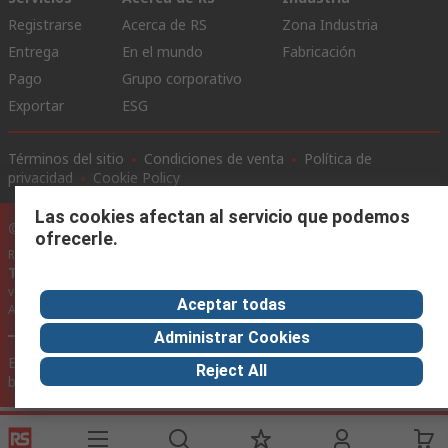
Registrarse
Acerca de RS
Zona Industria
Entrega
En el mundo
Fabricación
Pago
Grupo corporativo
Exportar
ESG
Términos del sitio
Condiciones de venta
Política de
privacidad
Cookie Policy
Las cookies afectan al servicio que podemos
©RS Group Ltd. 2020
ofrecerle.
RS Group Ltda.
Teléfonos
+56950121474 / +56999183167
ventas@rschile.cl
Aceptar todas
Ayuda
Administrar Cookies
Este sitio web ha sido desarrollado por Catalogue solutions Ltd
Reject All
bajo licencia por RS Group Ltd