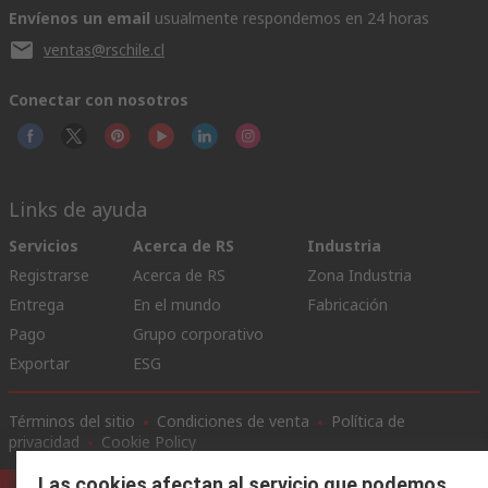
Envíenos un email
usualmente respondemos en 24 horas
ventas@rschile.cl
Conectar con nosotros
Links de ayuda
Servicios
Acerca de RS
Industria
Registrarse
Acerca de RS
Zona Industria
Entrega
En el mundo
Fabricación
Pago
Grupo corporativo
Exportar
ESG
Términos del sitio
Condiciones de venta
Política de
privacidad
Cookie Policy
Las cookies afectan al servicio que podemos